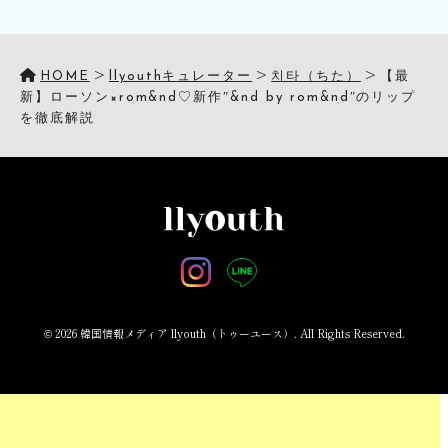
>
>
>
HOME
llyouthキュレーター
치타（ちた）
【最
新】ローソン×rom&nd♡新作″&nd by rom&nd″のリップ
を徹底解説
© 2026 韓国情報メディア llyouth（トゥーユース）. All Rights Reserved.