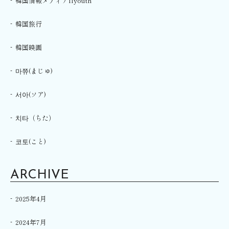
韓国情報メディアllyouth
韓国旅行
韓国映画
마쮸(まじゅ)
서아(ソア)
치타（ちた）
코토(こと)
ARCHIVE
2025年4月
2024年7月