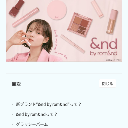
目次
新ブランド″&nd by rom&nd″って？
&nd by rom&ndって？
グラッシーバーム