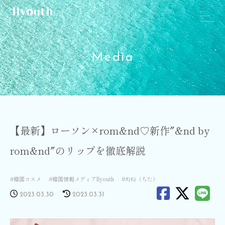
Media
【最新】ローソン×rom&nd♡新作″&nd by
rom&nd″のリップを徹底解説
韓国コスメ
韓国情報メディアllyouth
치타（ちた）
2023.03.30
2023.03.31