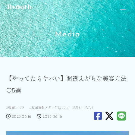
Media
【やってたらヤバい】間違えがちな美容方法
♡5選
韓国コスメ
韓国情報メディアllyouth
치타（ちた）
2023.06.16
2023.06.16