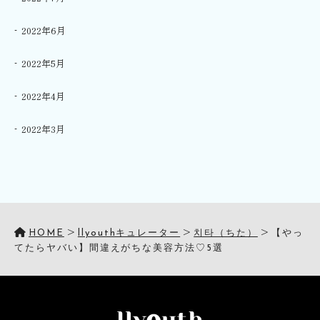
2022年6月
2022年5月
2022年4月
2022年3月
>
>
>
HOME
llyouthキュレーター
치타（ちた）
【やっ
てたらヤバい】間違えがちな美容方法♡5選