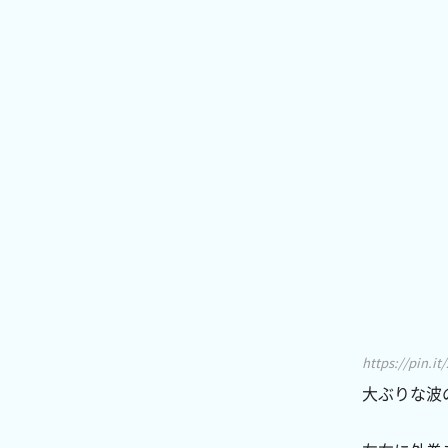
https://pin.i
大ぶりな波