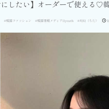
考にしたい】オーダーで使える♡
ド
韓国ファッション
韓国情報メディアllyouth
치타（ちた）
2