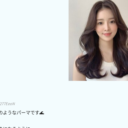
t/277EeoN
のようなパーマです🌊