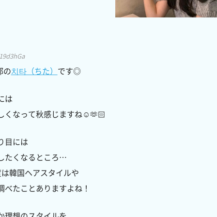
t/19d3hGa
部の
치타（ちた）
です◎
には
くなって秋感じますね☺️🫶🏻
り目には
したくなるところ…
度は韓国ヘアスタイルや
調べたことありますよね！
か理想のスタイルを