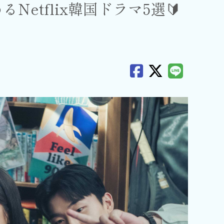
etflix韓国ドラマ5選🔰