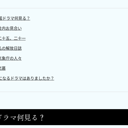
国ドラマ何見る？
.社内お見合い
.二十五、二十一
.私の解放日誌
.気象庁の人々
恋慕
になるドラマはありましたか？
ドラマ何見る？