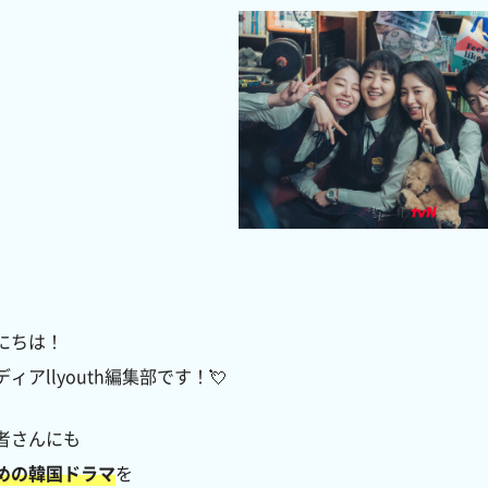
にちは！
ィアllyouth編集部です！💘
者さんにも
めの韓国ドラマ
を