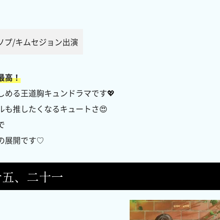
ソプ/キムセジョン出演
最高！
しめる王道胸キュンドラマです💖
ルも推したくなるキュートさ😍
で
の展開です♡
十五、二十一