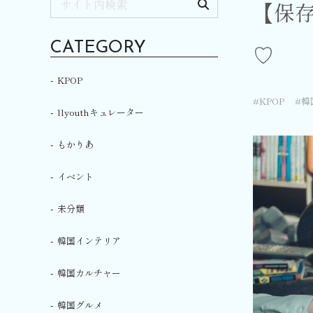
【保存
♡
CATEGORY
KPOP
KPOP
韓
llyouthキュレーター
もかりあ
イベント
未分類
韓国インテリア
韓国カルチャー
韓国グルメ