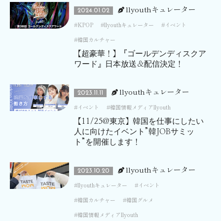
llyouthキュレーター
2024.01.02
KPOP
llyouthキュレーター
イベント
韓国カルチャー
【超豪華！】『ゴールデンディスクア
ワード』日本放送＆配信決定！
llyouthキュレーター
2023.11.11
イベント
韓国情報メディアllyouth
【11/25@東京】韓国を仕事にしたい
人に向けたイベント”韓JOBサミッ
ト”を開催します！
llyouthキュレーター
2023.10.20
llyouthキュレーター
イベント
韓国カルチャー
韓国グルメ
韓国情報メディアllyouth