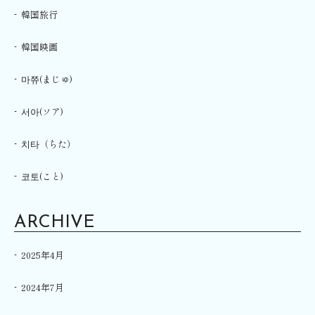
韓国旅行
韓国映画
마쮸(まじゅ)
서아(ソア)
치타（ちた）
코토(こと)
ARCHIVE
2025年4月
2024年7月